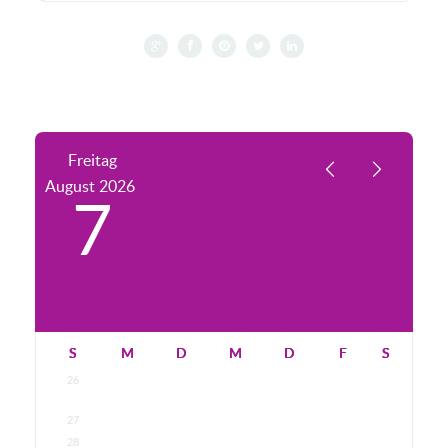
Freitag
August
2026
7
S
M
D
M
D
F
S
26
27
28