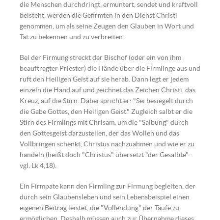
die Menschen durchdringt, ermuntert, sendet und kraftvoll
beisteht, werden die Gefirmten in den Dienst Christi
genommen, um als seine Zeugen den Glauben in Wort und
Tat zu bekennen und zu verbreiten.
Bei der Firmung streckt der Bischof (oder ein von ihm
beauftragter Priester) die Hände über die Firmlinge aus und
ruft den Heiligen Geist auf sie herab. Dann legt er jedem
einzeln die Hand auf und zeichnet das Zeichen Christi, das
Kreuz, auf die Stirn. Dabei spricht er: "Sei besiegelt durch
die Gabe Gottes, den Heiligen Geist." Zugleich salbt er die
Stirn des Firmlings mit Chrisam, um die "Salbung" durch
den Gottesgeist darzustellen, der das Wollen und das
Vollbringen schenkt, Christus nachzuahmen und wie er zu
handeln (heißt doch "Christus" übersetzt "der Gesalbte" -
vgl. Lk 4,18).
Ein Firmpate kann den Firmling zur Firmung begleiten, der
durch sein Glaubensleben und sein Lebensbeispiel einen
eigenen Beitrag leistet, die "Vollendung" der Taufe zu
ermöglichen. Deshalb müssen auch zur Übernahme dieses