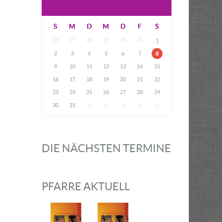
S
M
D
M
D
F
S
26
27
28
29
30
31
1
2
3
4
5
6
7
8
9
10
11
12
13
14
15
16
17
18
19
20
21
22
23
24
25
26
27
28
29
30
31
1
2
3
4
5
DIE NÄCHSTEN TERMINE
PFARRE AKTUELL