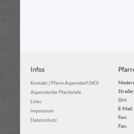
Infos
Pfarr
Modera
Kontakt | Pfarre Aspersdorf (NÖ)
Straße:
Aspersdorfer Pfarrbriefe
Ort:
Links
E-Mail:
Impressum
Fon:
Datenschutz
Fax: