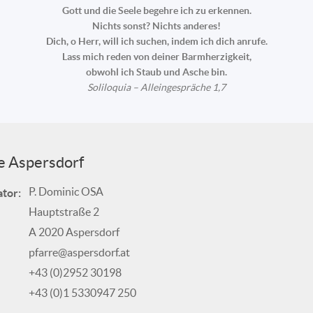
Gott und die Seele begehre ich zu erkennen.
Nichts sonst? Nichts anderes!
Dich, o Herr, will ich suchen, indem ich dich anrufe.
Lass mich reden von deiner Barmherzigkeit,
obwohl ich Staub und Asche bin.
Soliloquia – Alleingespräche 1,7
e Aspersdorf
P. Dominic OSA
tor:
Hauptstraße 2
A 2020 Aspersdorf
pfarre@aspersdorf.at
+43 (0)2952 30198
+43 (0)1 5330947 250