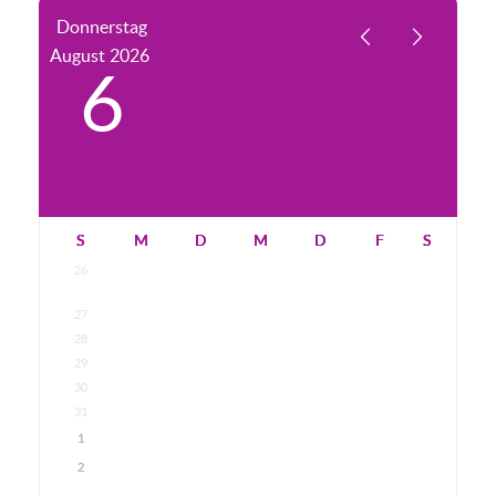
Donnerstag
August
2026
6
S
M
D
M
D
F
S
26
27
28
29
30
31
1
2