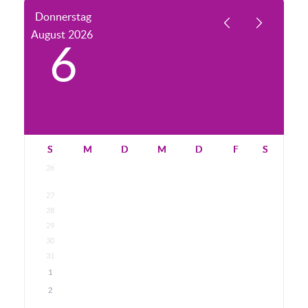
Donnerstag
August
2026
6
S
M
D
M
D
F
S
26
27
28
29
30
31
1
2