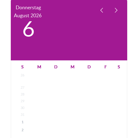
Donnerstag
August
2026
6
S
M
D
M
D
F
S
26
27
28
29
30
31
1
2