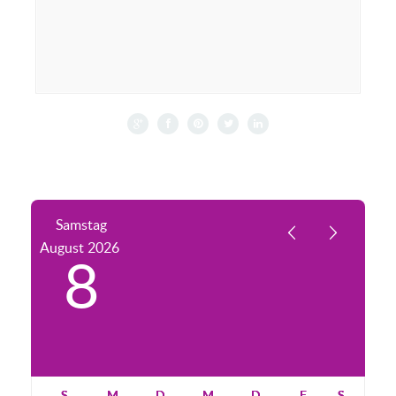
Samstag
August
2026
8
S
M
D
M
D
F
S