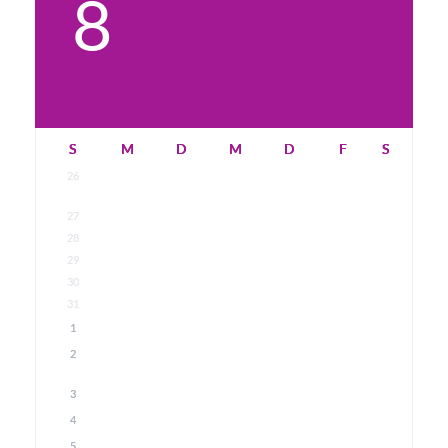
8
S
M
D
M
D
F
S
26
27
28
29
30
31
1
2
3
4
5