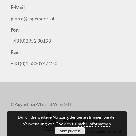
E-Mail:
pfarre@aspersdorf.at
Fon:
+43 (0)2952 30198
Fax:
+43 (0)1 5330947 250
© Augustiner-Vikariat Wien 2015
Durch die weitere Nutzung der Seite stimmen Sie der
Augustiner
Verwendung von Cookies zu.
mehr information
akzeptieren
in Österreich und Süddeutschland