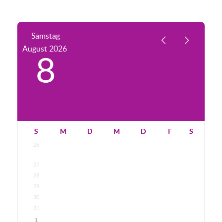
Samstag
August
2026
8
S
M
D
M
D
F
S
26
27
28
29
30
31
1