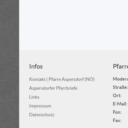
Infos
Pfarr
Modera
Kontakt | Pfarre Aspersdorf (NÖ)
Straße:
Aspersdorfer Pfarrbriefe
Ort:
Links
E-Mail:
Impressum
Fon:
Datenschutz
Fax: