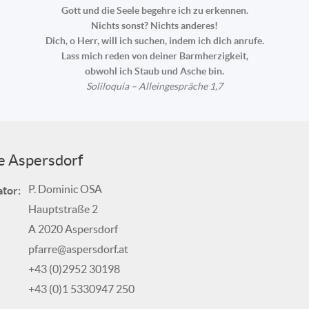
Gott und die Seele begehre ich zu erkennen.
Nichts sonst? Nichts anderes!
Dich, o Herr, will ich suchen, indem ich dich anrufe.
Lass mich reden von deiner Barmherzigkeit,
obwohl ich Staub und Asche bin.
Soliloquia – Alleingespräche 1,7
e Aspersdorf
P. Dominic OSA
tor:
Hauptstraße 2
A 2020 Aspersdorf
pfarre@aspersdorf.at
+43 (0)2952 30198
+43 (0)1 5330947 250