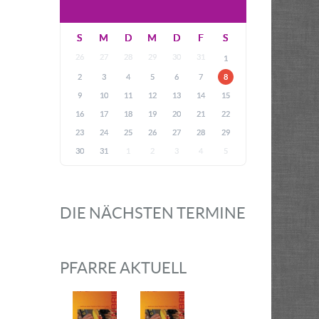
S
M
D
M
D
F
S
26
27
28
29
30
31
1
2
3
4
5
6
7
8
9
10
11
12
13
14
15
16
17
18
19
20
21
22
23
24
25
26
27
28
29
30
31
1
2
3
4
5
DIE NÄCHSTEN TERMINE
PFARRE AKTUELL