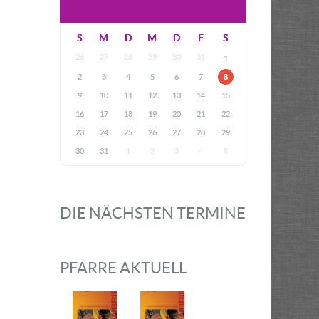
S
M
D
M
D
F
S
26
27
28
29
30
31
1
2
3
4
5
6
7
8
9
10
11
12
13
14
15
16
17
18
19
20
21
22
23
24
25
26
27
28
29
30
31
1
2
3
4
5
DIE NÄCHSTEN TERMINE
PFARRE AKTUELL