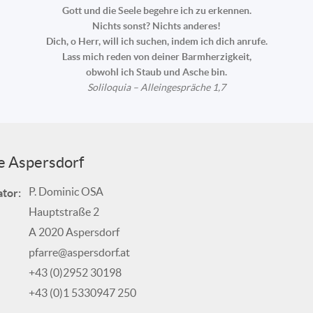
Gott und die Seele begehre ich zu erkennen.
Nichts sonst? Nichts anderes!
Dich, o Herr, will ich suchen, indem ich dich anrufe.
Lass mich reden von deiner Barmherzigkeit,
obwohl ich Staub und Asche bin.
Soliloquia – Alleingespräche 1,7
e Aspersdorf
P. Dominic OSA
tor:
Hauptstraße 2
A 2020 Aspersdorf
pfarre@aspersdorf.at
+43 (0)2952 30198
+43 (0)1 5330947 250