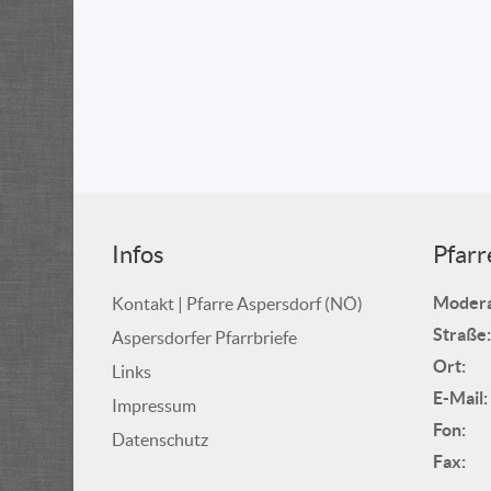
Infos
Pfarr
Modera
Kontakt | Pfarre Aspersdorf (NÖ)
Straße:
Aspersdorfer Pfarrbriefe
Ort:
Links
E-Mail:
Impressum
Fon:
Datenschutz
Fax: