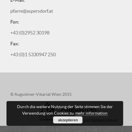
E-Mail:
pfarre@aspersdorf.at
Fon:
+43 (0)2952 30198
Fax:
+43 (0)1 5330947 250
© Augustiner-Vikariat Wien 2015
Durch die weitere Nutzung der Seite stimmen Sie der
Augustiner
Verwendung von Cookies zu.
mehr information
akzeptieren
in Österreich und Süddeutschland