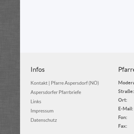
Infos
Pfarr
Modera
Kontakt | Pfarre Aspersdorf (NÖ)
Straße:
Aspersdorfer Pfarrbriefe
Ort:
Links
E-Mail:
Impressum
Fon:
Datenschutz
Fax: