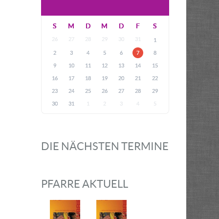
S
M
D
M
D
F
S
26
27
28
29
30
31
1
2
3
4
5
6
7
8
9
10
11
12
13
14
15
16
17
18
19
20
21
22
23
24
25
26
27
28
29
30
31
1
2
3
4
5
DIE NÄCHSTEN TERMINE
PFARRE AKTUELL