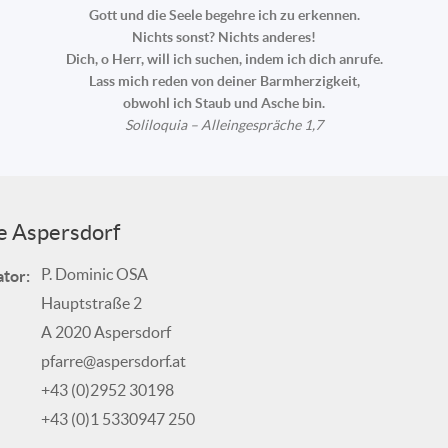
Gott und die Seele begehre ich zu erkennen.
Nichts sonst? Nichts anderes!
Dich, o Herr, will ich suchen, indem ich dich anrufe.
Lass mich reden von deiner Barmherzigkeit,
obwohl ich Staub und Asche bin.
Soliloquia – Alleingespräche 1,7
e Aspersdorf
P. Dominic OSA
tor:
Hauptstraße 2
A 2020 Aspersdorf
pfarre@aspersdorf.at
+43 (0)2952 30198
+43 (0)1 5330947 250