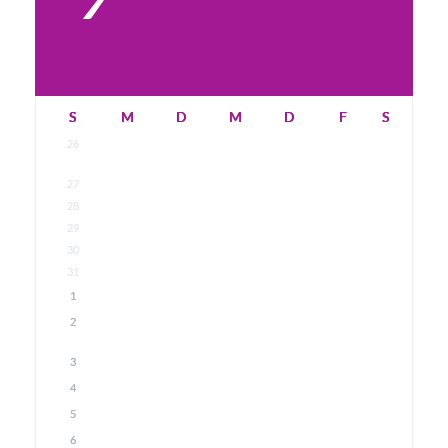
S
M
D
M
D
F
S
26
27
28
29
30
31
1
2
3
4
5
6