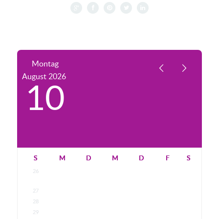
Montag
August
2026
10
S
M
D
M
D
F
S
26
27
28
29