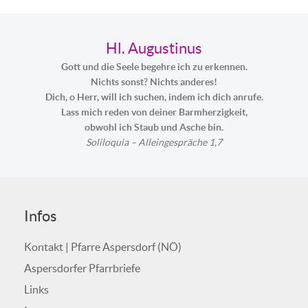
Hl. Augustinus
Gott und die Seele begehre ich zu erkennen.
Nichts sonst? Nichts anderes!
Dich, o Herr, will ich suchen, indem ich dich anrufe.
Lass mich reden von deiner Barmherzigkeit,
obwohl ich Staub und Asche bin.
Soliloquia – Alleingespräche 1,7
Infos
Kontakt | Pfarre Aspersdorf (NÖ)
Aspersdorfer Pfarrbriefe
Links