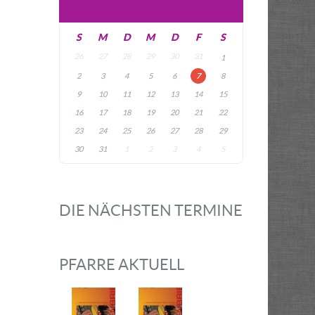
S
M
D
M
D
F
S
26
27
28
29
30
31
1
2
3
4
5
6
7
8
9
10
11
12
13
14
15
16
17
18
19
20
21
22
23
24
25
26
27
28
29
30
31
1
2
3
4
5
DIE NÄCHSTEN TERMINE
PFARRE AKTUELL