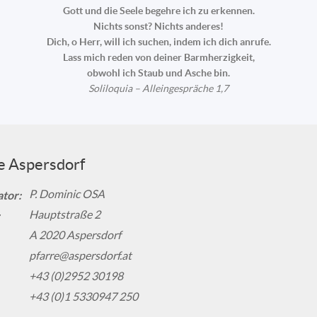
Gott und die Seele begehre ich zu erkennen.
Nichts sonst? Nichts anderes!
Dich, o Herr, will ich suchen, indem ich dich anrufe.
Lass mich reden von deiner Barmherzigkeit,
obwohl ich Staub und Asche bin.
Soliloquia – Alleingespräche 1,7
e Aspersdorf
P. Dominic OSA
tor:
Hauptstraße 2
A 2020 Aspersdorf
pfarre@aspersdorf.at
+43 (0)2952 30198
+43 (0)1 5330947 250