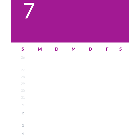
7
S
M
D
M
D
F
S
26
27
28
29
30
31
1
2
3
4