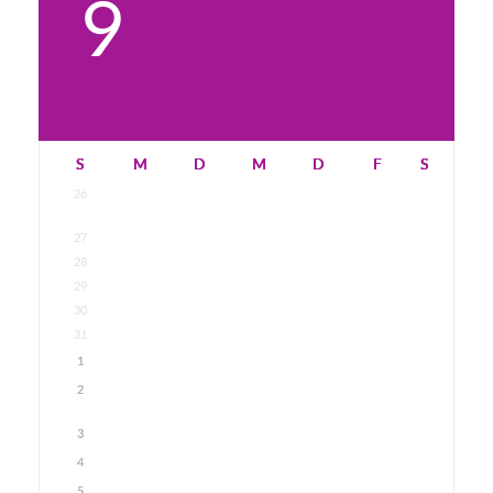
9
S
M
D
M
D
F
S
26
27
28
29
30
31
1
2
3
4
5