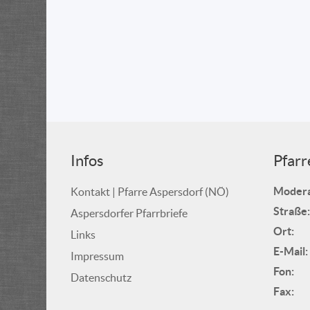
Infos
Pfarr
Modera
Kontakt | Pfarre Aspersdorf (NÖ)
Straße:
Aspersdorfer Pfarrbriefe
Ort:
Links
E-Mail:
Impressum
Fon:
Datenschutz
Fax: