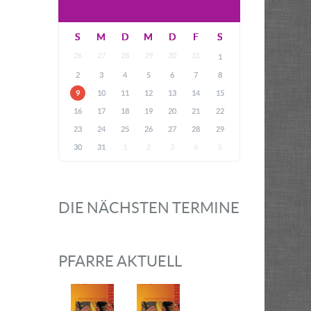
S
M
D
M
D
F
S
26
27
28
29
30
31
1
2
3
4
5
6
7
8
9
10
11
12
13
14
15
16
17
18
19
20
21
22
23
24
25
26
27
28
29
30
31
1
2
3
4
5
DIE NÄCHSTEN TERMINE
PFARRE AKTUELL