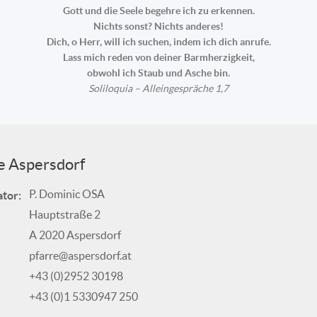
Gott und die Seele begehre ich zu erkennen.
Nichts sonst? Nichts anderes!
Dich, o Herr, will ich suchen, indem ich dich anrufe.
Lass mich reden von deiner Barmherzigkeit,
obwohl ich Staub und Asche bin.
Soliloquia – Alleingespräche 1,7
e Aspersdorf
P. Dominic OSA
tor:
Hauptstraße 2
A 2020 Aspersdorf
pfarre@aspersdorf.at
+43 (0)2952 30198
+43 (0)1 5330947 250