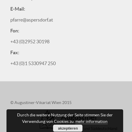
E-Mail:
pfarre@aspersdorf.at
Fon:
+43 (0)2952 30198
Fax:
+43 (0)1 5330947 250
© Augustiner-Vikariat Wien 2015
Augustiner
Durch die weitere Nutzung der Seite stimmen Sie der
Verwendung von Cookies zu.
mehr information
akzeptieren
in Österreich und Süddeutschland