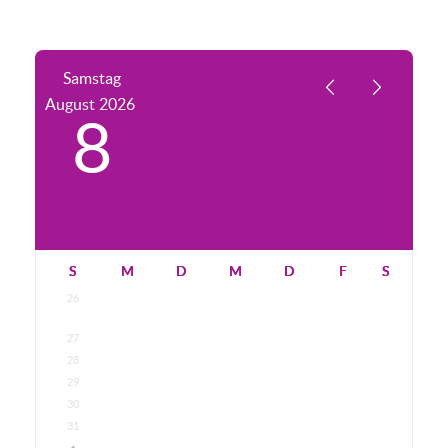
Samstag
August
2026
8
S
M
D
M
D
F
S
26
27
28
29
30
31