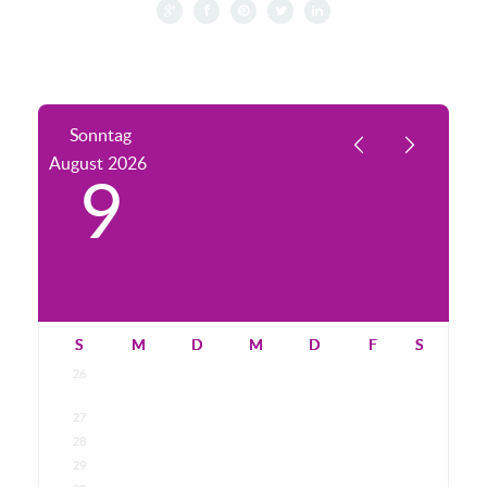
Sonntag
August
2026
9
S
M
D
M
D
F
S
26
27
28
29