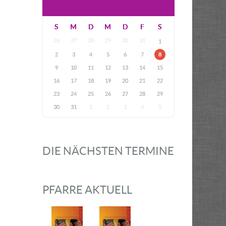
S
M
D
M
D
F
S
26
27
28
29
30
31
1
2
3
4
5
6
7
8
9
10
11
12
13
14
15
16
17
18
19
20
21
22
23
24
25
26
27
28
29
30
31
1
2
3
4
5
DIE NÄCHSTEN TERMINE
PFARRE AKTUELL