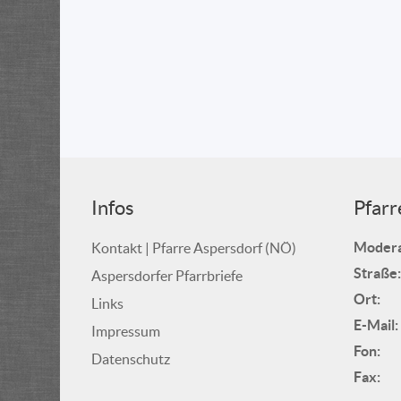
Infos
Pfarr
Modera
Kontakt | Pfarre Aspersdorf (NÖ)
Straße:
Aspersdorfer Pfarrbriefe
Ort:
Links
E-Mail:
Impressum
Fon:
Datenschutz
Fax: