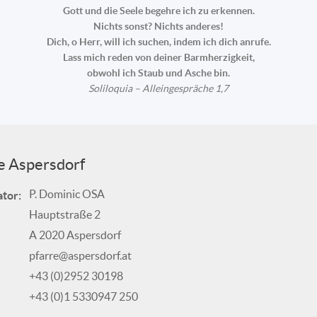
Gott und die Seele begehre ich zu erkennen.
Nichts sonst? Nichts anderes!
Dich, o Herr, will ich suchen, indem ich dich anrufe.
Lass mich reden von deiner Barmherzigkeit,
obwohl ich Staub und Asche bin.
Soliloquia – Alleingespräche 1,7
e Aspersdorf
P. Dominic OSA
tor:
Hauptstraße 2
A 2020 Aspersdorf
pfarre@aspersdorf.at
+43 (0)2952 30198
+43 (0)1 5330947 250