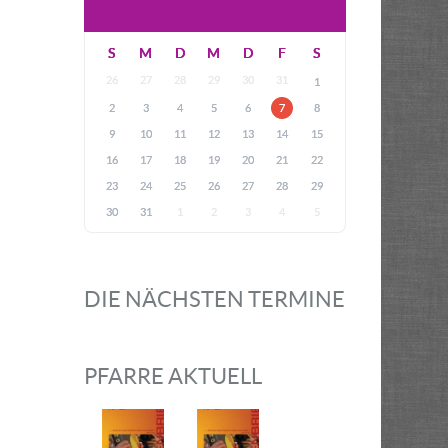
S
M
D
M
D
F
S
26
27
28
29
30
31
1
2
3
4
5
6
7
8
9
10
11
12
13
14
15
16
17
18
19
20
21
22
23
24
25
26
27
28
29
30
31
1
2
3
4
5
DIE NÄCHSTEN TERMINE
PFARRE AKTUELL