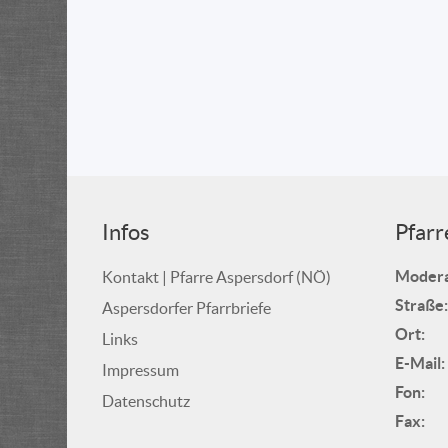
Infos
Pfarr
Modera
Kontakt | Pfarre Aspersdorf (NÖ)
Straße:
Aspersdorfer Pfarrbriefe
Ort:
Links
E-Mail:
Impressum
Fon:
Datenschutz
Fax: