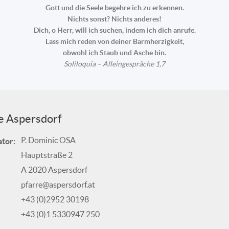
Gott und die Seele begehre ich zu erkennen.
Nichts sonst? Nichts anderes!
Dich, o Herr, will ich suchen, indem ich dich anrufe.
Lass mich reden von deiner Barmherzigkeit,
obwohl ich Staub und Asche bin.
Soliloquia – Alleingespräche 1,7
e Aspersdorf
P. Dominic OSA
tor:
Hauptstraße 2
A 2020 Aspersdorf
pfarre@aspersdorf.at
+43 (0)2952 30198
+43 (0)1 5330947 250